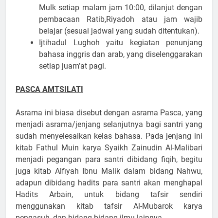
Mulk setiap malam jam 10:00, dilanjut dengan
pembacaan Ratib,Riyadoh atau jam wajib
belajar (sesuai jadwal yang sudah ditentukan).
Ijtihadul Lughoh yaitu kegiatan penunjang
bahasa inggris dan arab, yang diselenggarakan
setiap juam’at pagi.
PASCA AMTSILATI
Asrama ini biasa disebut dengan asrama Pasca, yang
menjadi asrama/jenjang selanjutnya bagi santri yang
sudah menyelesaikan kelas bahasa. Pada jenjang ini
kitab Fathul Muin karya Syaikh Zainudin Al-Malibari
menjadi pegangan para santri dibidang fiqih, begitu
juga kitab Alfiyah Ibnu Malik dalam bidang Nahwu,
adapun dibidang hadits para santri akan menghapal
Hadits Arbain, untuk bidang tafsir sendiri
menggunakan kitab tafsir Al-Mubarok karya
pengasuh, dan bidang-bidang ilmu lainnya.