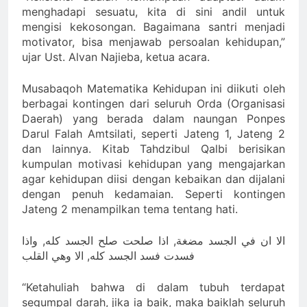
menghadapi sesuatu, kita di sini andil untuk
mengisi kekosongan. Bagaimana santri menjadi
motivator, bisa menjawab persoalan kehidupan,”
ujar Ust. Alvan Najieba, ketua acara.
Musabaqoh Matematika Kehidupan ini diikuti oleh
berbagai kontingen dari seluruh Orda (Organisasi
Daerah) yang berada dalam naungan Ponpes
Darul Falah Amtsilati, seperti Jateng 1, Jateng 2
dan lainnya. Kitab Tahdzibul Qalbi berisikan
kumpulan motivasi kehidupan yang mengajarkan
agar kehidupan diisi dengan kebaikan dan dijalani
dengan penuh kedamaian. Seperti kontingen
Jateng 2 menampilkan tema tentang hati.
الا ان في الجسد مضغة, اذا صلحت صلح الجسد كله, واذا
فسدت فسد الجسد كله, الا وهي القلب
“Ketahuliah bahwa di dalam tubuh terdapat
segumpal darah, jika ia baik, maka baiklah seluruh