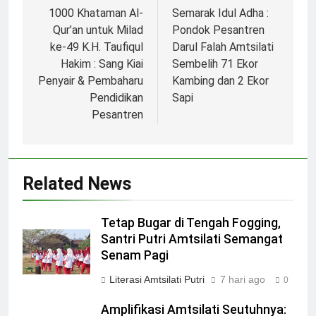
pos
1000 Khataman Al-
Semarak Idul Adha :
Qur’an untuk Milad
Pondok Pesantren
ke-49 K.H. Taufiqul
Darul Falah Amtsilati
Hakim : Sang Kiai
Sembelih 71 Ekor
Penyair & Pembaharu
Kambing dan 2 Ekor
Pendidikan
Sapi
Pesantren
Related News
Tetap Bugar di Tengah Fogging,
Santri Putri Amtsilati Semangat
Senam Pagi
Literasi Amtsilati Putri
7 hari ago
0
Amplifikasi Amtsilati Seutuhnya: