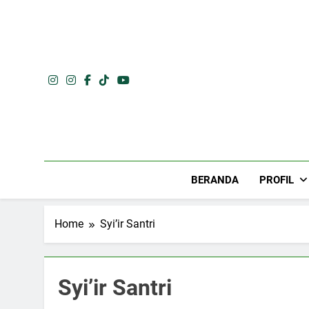
Skip
to
content
BERANDA
PROFIL
Home
Syi’ir Santri
Syi’ir Santri