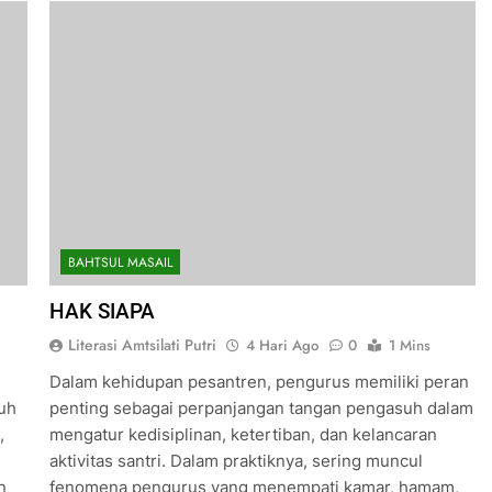
BAHTSUL MASAIL
HAK SIAPA
Literasi Amtsilati Putri
4 Hari Ago
0
1 Mins
Dalam kehidupan pesantren, pengurus memiliki peran
uh
penting sebagai perpanjangan tangan pengasuh dalam
,
mengatur kedisiplinan, ketertiban, dan kelancaran
aktivitas santri. Dalam praktiknya, sering muncul
n
fenomena pengurus yang menempati kamar, hamam,