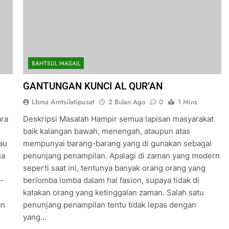
BAHTSUL MASAIL
GANTUNGAN KUNCI AL QUR’AN
Lbma Amtsilatipusat
2 Bulan Ago
0
1 Mins
ara
Deskripsi Masalah Hampir semua lapisan masyarakat
baik kalangan bawah, menengah, ataupun atas
au
mempunyai barang-barang yang di gunakan sebagai
ua
penunjang penampilan. Apalagi di zaman yang modern
seperti saat ini, tentunya banyak orang orang yang
-
berlomba lomba dalam hal fasion, supaya tidak di
katakan orang yang ketinggalan zaman. Salah satu
an
penunjang penampilan tentu tidak lepas dengan
yang…