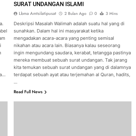
SURAT UNDANGAN ISLAMI
Lbma Amtsilatipusat
2 Bulan Ago
0
3 Mins
a.
Deskripsi Masalah Walimah adalah suatu hal yang di
abel
sunahkan. Dalam hal ini masyarakat ketika
ram
mengadakan acara-acara yang penting semisal
i
nikahan atau acara lain. Biasanya kalau seseorang
h
ingin mengundang saudara, kerabat, tetangga pastinya
mereka membuat sebuah surat undangan. Tak jarang
kita temukan sebuah surat undangan yang di dalamnya
ya…
terdapat sebuah ayat atau terjemahan al Quran, hadits,
…
Read Full News