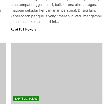
atau tempat tinggal santri, baik karena alasan tugas,
i
maupun sekadar kenyamanan personal. Di sisi lain,
n
keberadaan pengurus yang “merebut” atau mengambil
au
jatah space kamar santri ini…
Read Full News
BAHTSUL MASAIL