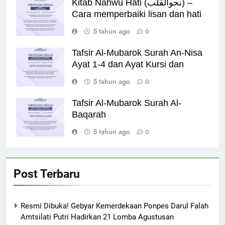
Kitab Nahwu Hati (نحوالقلب) –
Cara memperbaiki lisan dan hati
5 tahun ago
0
Tafsir Al-Mubarok Surah An-Nisa
Ayat 1-4 dan Ayat Kursi dan
5 tahun ago
0
Tafsir Al-Mubarok Surah Al-
Baqarah
5 tahun ago
0
Post Terbaru
Resmi Dibuka! Gebyar Kemerdekaan Ponpes Darul Falah
Amtsilati Putri Hadirkan 21 Lomba Agustusan