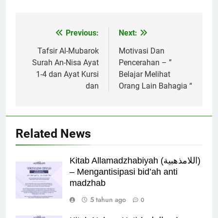
Previous:
Next:
Navigasi
pos
Tafsir Al-Mubarok
Motivasi Dan
Surah An-Nisa Ayat
Pencerahan – ”
1-4 dan Ayat Kursi
Belajar Melihat
dan
Orang Lain Bahagia “
Related News
Kitab Allamadzhabiyah (اللامذهبية)
– Mengantisipasi bid’ah anti
madzhab
5 tahun ago
0