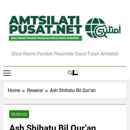
Skip
to
content
Situs Resmi Pondok Pesantren Darul Falah Amtsilati
Home
Resensi
Ash Shihatu Bil Qur’an
RESENSI
Ash Shihatu Bil Qur’an