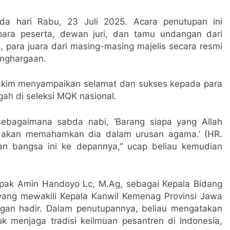
da hari Rabu, 23 Juli 2025. Acara penutupan ini
para peserta, dewan juri, dan tamu undangan dari
, para juara dari masing-masing majelis secara resmi
enghargaan.
Hakim menyampaikan selamat dan sukses kepada para
ah di seleksi MQK nasional.
sebagaimana sabda nabi, ‘Barang siapa yang Allah
ia akan memahamkan dia dalam urusan agama.’ (HR.
pan bangsa ini ke depannya,” ucap beliau kemudian
apak Amin Handoyo Lc, M.Ag, sebagai Kepala Bidang
yang mewakili Kepala Kanwil Kemenag Provinsi Jawa
ngan hadir. Dalam penutupannya, beliau mengatakan
k menjaga tradisi keilmuan pesantren di Indonesia,