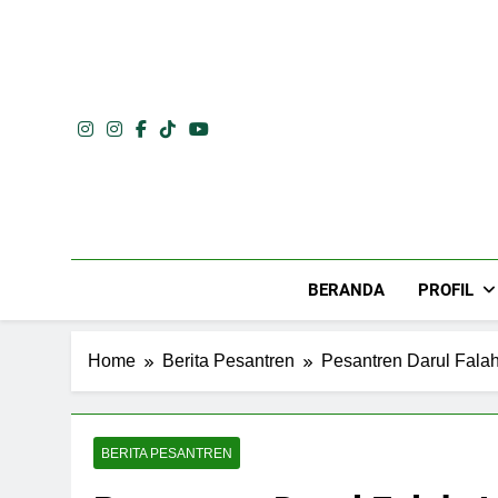
Skip
to
content
BERANDA
PROFIL
Home
Berita Pesantren
Pesantren Darul Fala
BERITA PESANTREN