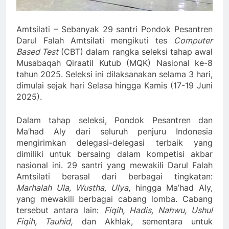
Amtsilati – Sebanyak 29 santri Pondok Pesantren
Darul Falah Amtsilati mengikuti tes
Computer
Based Test
(CBT) dalam rangka seleksi tahap awal
Musabaqah Qiraatil Kutub (MQK) Nasional ke-8
tahun 2025. Seleksi ini dilaksanakan selama 3 hari,
dimulai sejak hari Selasa hingga Kamis (17-19 Juni
2025).
Dalam tahap seleksi, Pondok Pesantren dan
Ma’had Aly dari seluruh penjuru Indonesia
mengirimkan delegasi-delegasi terbaik yang
dimiliki untuk bersaing dalam kompetisi akbar
nasional ini. 29 santri yang mewakili Darul Falah
Amtsilati berasal dari berbagai tingkatan:
Marhalah Ula,
Wustha, Ulya
, hingga Ma’had Aly,
yang mewakili berbagai cabang lomba. Cabang
tersebut antara lain:
Fiqih, Hadis, Nahwu, Ushul
Fiqih, Tauhid,
dan Akhlak, sementara untuk