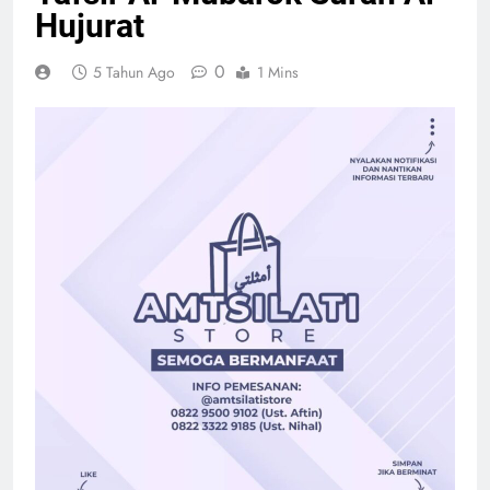
Hujurat
0
5 Tahun Ago
1 Mins