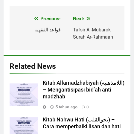
Previous:
Next:
Navigasi
pos
قواعد الفقهية
Tafsir Al-Mubarok
Surah Ar-Rahmaan
Related News
Kitab Allamadzhabiyah (اللامذهبية)
– Mengantisipasi bid’ah anti
madzhab
5 tahun ago
0
Kitab Nahwu Hati (نحوالقلب) –
Cara memperbaiki lisan dan hati