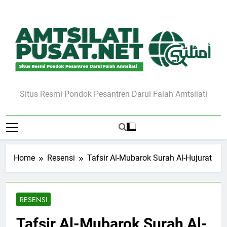
Skip
to
content
Situs Resmi Pondok Pesantren Darul Falah Amtsilati
Home
Resensi
Tafsir Al-Mubarok Surah Al-Hujurat
RESENSI
Tafsir Al-Mubarok Surah Al-