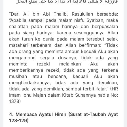
فَأَرْزُقَهُ أَلَا مُبْتَلًى فَأُعَافِيَهُ أَلَا كَذَا أَلَا كَذَا حَتَّى يَطْلُعَ الْفَجْرُ
“Dari Ali bin Abi Thalib, Rasulullah bersabda:
“Apabila sampai pada malam nisfu Sya’ban, maka
shalatlah pada malam harinya dan berpuasalah
pada siang harinya, karena sesungguhnya Allah
akan turun ke dunia pada malam tersebut sejak
matahari terbenam dan Allah berfirman: “Tidak
ada orang yang meminta ampun kecuali Aku akan
mengampuni segala dosanya, tidak ada yang
meminta rezeki melainkan Aku akan
memberikannya rezeki, tidak ada yang terkena
musibah atau bencana, kecuali Aku akan
menghindarkannya, tidak ada yang demikian,
tidak ada yang demikian, sampai terbit fajar.” (HR
Imam Ibnu Majah dalam Kitab Sunannya hadis No:
1378)
4. Membaca Ayatul Hirsh (Surat at-Taubah Ayat
128-129)