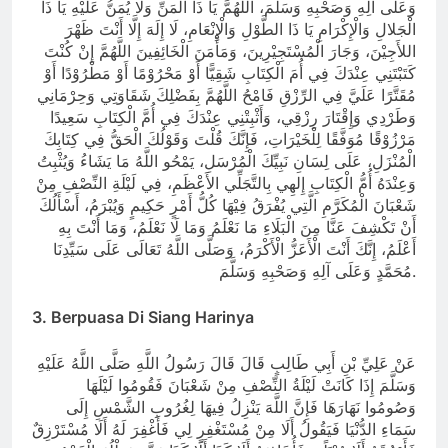
وَعَلَى آلِهِ وَصَحْبِهِ وَسَلَّمَ، اَللَّهُمَّ يَا ذَا الْمَنِّ وَلَا يُمَنُّ عَلَيْهِ يَا ذَا
الْجَلالِ وَالْإِكْرَامِ يَا ذَا الطَّوْلِ وَالْإِنْعَامِ، لَا إِلَهَ إِلَّا أَنْتَ ظَهْرَ
اللأَجِيْنَ، وَجَارَ الْمُسْتَجِيْرِينَ، وَمَأْمَنَ الْخَائِفِينَ اللَّهُمَّ إِنْ كُنْتَ
كَتَبْتَنِي عِنْدَكَ فِي أُمَ الْكِتَابِ شَقِيًّا أَوْ مَحْرُوْمًا أَوْ مَطْرُوْدًا أَوْ
مُقَتَّرًا عَلَيَّ فِي الرِّزْقِ فَامْحُ اللَّهُمَّ بِفَضْلِكَ شَقَاوَتِي وَحِرْمَانِي
وَطَرْدِي وَإِقْتَارَ رِزْقِي، وَأَثْبِتْنِي عِنْدَكَ فِي أُمَّ الْكِتَابِ سَعِيدًا
مَرْزُوْقًا مُوَفَّقًا لِلْخَيْرَاتِ، فَإِنَّكَ قُلْتَ وَقَوْلُكَ الْحَقُّ فِي كِتَابِكَ
الْمُنْزَلِ، عَلَى لِسَانِ نَبِيِّكَ الْمُرْسَلِ، يَمْحُو اللَّهُ مَا يَشَاءُ وَيُثْبِتُ
وَعِنْدَهُ أُمُّ الْكِتَابِ إِلهِي بِالتَّجَلِّي الأَعْظَمِ، فِي لَيْلَةِ النِّصْفِ مِنْ
شَعْبَانَ الْمُكَرَّمِ الَّتِي يُفْرَقُ فِيْهَا كُلُّ أَمْرٍ حَكِيمٍ وَيُبْرَمُ، أَسْأَلُكَ
أَنْ تَكْشِفَ عَنَّا مِنَ الْبَلَاءِ مَا نَعْلَمُ وَمَا لَا نَعْلَمُ، وَمَا أَنْتَ بِهِ
أَعْلَمُ، إِنَّكَ أَنْتَ الْأَعَزُّ الْأَكْرَمُ، وَصَلَّى اللَّهُ تَعَالَى عَلَى سَيِّدِنَا
مُحَمَّدٍ وَعَلَى آلِهِ وَصَحْبِهِ وَسَلَّمَ.
3. Berpuasa Di Siang Harinya
عَنْ عَلِيِّ بْنِ أَبِي طَالِبٍ قَالَ قَالَ رَسُولُ اللَّهِ صَلَّى اللَّهُ عَلَيْهِ
وَسَلَّمَ إِذَا كَانَتْ لَيْلَةُ النِّصْفِ مِنْ شَعْبَانَ فَقُومُوا لَيْلَهَا
وَصُومُوا نَهَارَهَا فَإِنَّ اللَّهَ يَنْزِلُ فِيهَا لِغُرُوبِ الشَّمْسِ إِلَى
سَمَاءِ الدُّنْيَا فَيَقُولُ أَلَا مِنْ مُسْتَغْفِرٍ لِي فَأَغْفِرَ لَهُ أَلَا مُسْتَرْزِقٌ