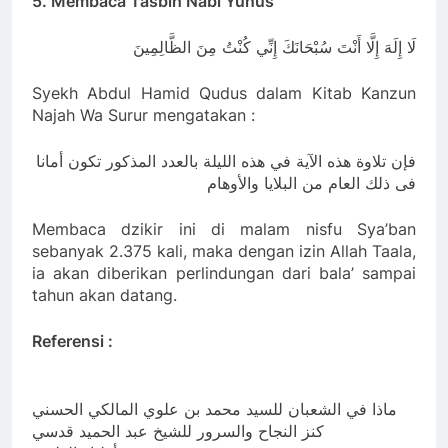
5. Membaca Tasbih Nabi Yunus
لَا إِلَهَ إِلَّا أَنْتَ سُبْحَانَكَ إِنِّي كُنْتُ مِنَ الظَّالِمِينَ
Syekh Abdul Hamid Qudus dalam Kitab Kanzun
Najah Wa Surur mengatakan :
فإن تلاوة هذه الآية في هذه الليلة بالعدد المذكور تكون أمانا
فى ذلك العام من البلايا والأوهام
Membaca dzikir ini di malam nisfu Sya’ban
sebanyak 2.375 kali, maka dengan izin Allah Taala,
ia akan diberikan perlindungan dari bala’ sampai
tahun akan datang.
Referensi :
ماذا في الشعبان للسيد محمد بن علوي المالكي الحسني
كنز النجاح والسرور للشيخ عبد الحميد قدسي