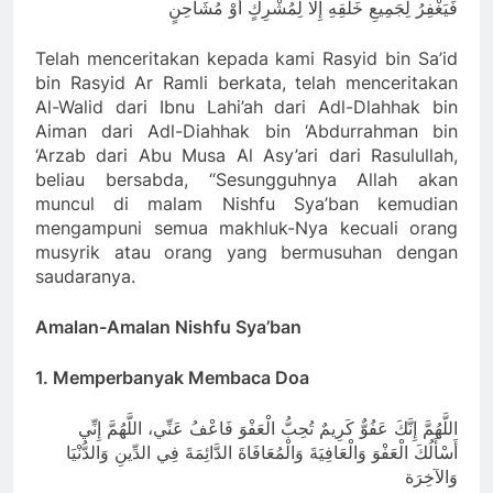
فَيَغْفِرُ لِجَمِيعِ خَلْقِهِ إِلَّا لِمُشْرِكٍ أَوْ مُشَاحِنٍ
Telah menceritakan kepada kami Rasyid bin Sa’id
bin Rasyid Ar Ramli berkata, telah menceritakan
Al-Walid dari Ibnu Lahi’ah dari Adl-Dlahhak bin
Aiman dari Adl-Diahhak bin ‘Abdurrahman bin
‘Arzab dari Abu Musa Al Asy’ari dari Rasulullah,
beliau bersabda, “Sesungguhnya Allah akan
muncul di malam Nishfu Sya’ban kemudian
mengampuni semua makhluk-Nya kecuali orang
musyrik atau orang yang bermusuhan dengan
saudaranya.
Amalan-Amalan Nishfu Sya’ban
1. Memperbanyak Membaca Doa
اللَّهُمَّ إِنَّكَ عَفُوٌّ كَرِيمٌ تُحِبُّ الْعَفْوَ فَاعْفُ عَنِّي، اللَّهُمَّ إِنِّي
أَسْأَلُكَ الْعَفْوَ وَالْعَافِيَةَ وَالْمُعَافَاةَ الدَّائِمَةَ فِي الدِّينِ وَالدُّنْيَا
وَالآخِرَة