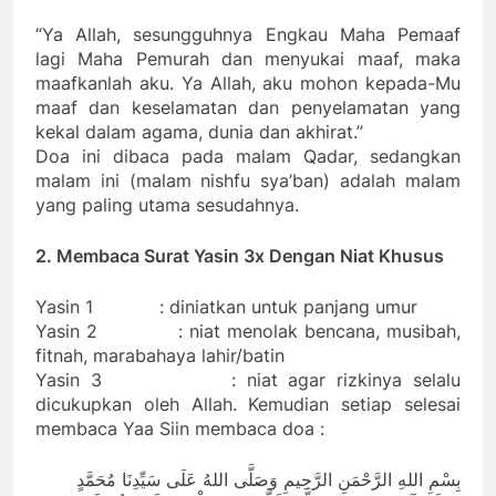
“Ya Allah, sesungguhnya Engkau Maha Pemaaf
lagi Maha Pemurah dan menyukai maaf, maka
maafkanlah aku. Ya Allah, aku mohon kepada-Mu
maaf dan keselamatan dan penyelamatan yang
kekal dalam agama, dunia dan akhirat.”
Doa ini dibaca pada malam Qadar, sedangkan
malam ini (malam nishfu sya’ban) adalah malam
yang paling utama sesudahnya.
2. Membaca Surat Yasin 3x Dengan Niat Khusus
Yasin 1 : diniatkan untuk panjang umur
Yasin 2 : niat menolak bencana, musibah,
fitnah, marabahaya lahir/batin
Yasin 3 : niat agar rizkinya selalu
dicukupkan oleh Allah. Kemudian setiap selesai
membaca Yaa Siin membaca doa :
بِسْمِ اللهِ الرَّحْمَنِ الرَّحِيمِ وَصَلَّى اللهُ عَلَى سَيِّدِنَا مُحَمَّدٍ