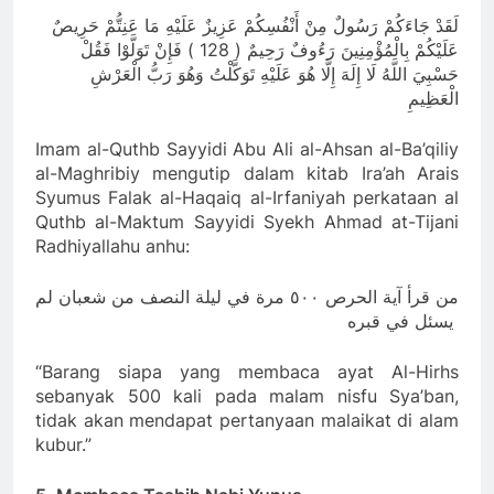
ﻟَﻘَﺪْ ﺟَﺎﺀَﻛُﻢْ ﺭَﺳُﻮﻝٌ ﻣِﻦْ ﺃَﻧْﻔُﺴِﻜُﻢْ ﻋَﺰِﻳﺰٌ ﻋَﻠَﻴْﻪِ ﻣَﺎ ﻋَﻨِﺘُّﻢْ ﺣَﺮِﻳﺺٌ
ﻋَﻠَﻴْﻜُﻢْ ﺑِﺎﻟْﻤُﺆْﻣِﻨِﻴﻦَ ﺭَﺀُﻭﻑٌ ﺭَﺣِﻴﻢٌ ‏( 128 ‏) ﻓَﺈِﻥْ ﺗَﻮَﻟَّﻮْﺍ ﻓَﻘُﻞْ
ﺣَﺴْﺒِﻲَ ﺍﻟﻠَّﻪُ ﻟَﺎ ﺇِﻟَﻪَ ﺇِﻟَّﺎ ﻫُﻮَ ﻋَﻠَﻴْﻪِ ﺗَﻮَﻛَّﻠْﺖُ ﻭَﻫُﻮَ ﺭَﺏُّ ﺍﻟْﻌَﺮْﺵِ
ﺍﻟْﻌَﻈِﻴﻢِ
Imam al-Quthb Sayyidi Abu Ali al-Ahsan al-Ba’qiliy
al-Maghribiy mengutip dalam kitab Ira’ah Arais
Syumus Falak al-Haqaiq al-Irfaniyah perkataan al
Quthb al-Maktum Sayyidi Syekh Ahmad at-Tijani
Radhiyallahu anhu:
ﻣﻦ ﻗﺮﺃ ﺁﻳﺔ ﺍﻟﺤﺮﺹ ٥٠٠ ﻣﺮﺓ ﻓﻲ ﻟﻴﻠﺔ ﺍﻟﻨﺼﻒ ﻣﻦ ﺷﻌﺒﺎﻥ ﻟﻢ
ﻳﺴﺌﻞ ﻓﻲ ﻗﺒﺮﻩ
“Barang siapa yang membaca ayat Al-Hirhs
sebanyak 500 kali pada malam nisfu Sya’ban,
tidak akan mendapat pertanyaan malaikat di alam
kubur.”