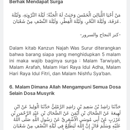
Berhak Mendapat Surga
مَنْ أَحْيَا اللَّيَالِيَ الْخَمْسَ وَجَبَتْ لَهُ الْجَنَّةُ؛ لَيْلَةَ التَّرْوِيَةِ، وَلَيْلَةَ
عَرَفَةَ، وَلَيْلَةَ النَّحْرِ، وَلَيْلَةَ الْفِطْرِ، وَلَيْلَةَ النِّصْفِ مِنْ شَعْبَانَ.
-كنز النجاح والسرور-
Dalam kitab Kanzun Najah Was Surur diterangkan
bahwa barang siapa yang menghidupkan 5 malam
ini maka wajib baginya surga : Malam Tarwiyah,
Malam Arafah, Malam Hari Raya Idul Adha, Malam
Hari Raya Idul Fitri, dan Malam Nishfu Sya’ban.
6. Malam Dimana Allah Mengampuni Semua Dosa
Selain Dosa Musyrik
حَدَّثَنَا رَاشِدُ بْنُ سَعِيدِ بْنِ رَاشِدِ الرَّمْلِيُّ حَدَّثَنَا الْوَلِيدُ عَنْ ابْنِ
لَهِيعَةَ عَنْ الضَّحَاكِ بْنِ أَيْمَنَ عَنْ الضَّحَاكِ بْنِ عَبْدِ الرَّحْمَنِ بْنِ
عَرْزَبٍ عَنْ أَبِي مُوسَى الْأَشْعَرِيِّ عَنْ رَسُولِ اللَّهِ صَلَّى اللَّهُ
عَلَيْهِ وَسَلَّمَ قَالَ إِنَّ اللَّهَ لَيَطَّلِعُ فِي لَيْلَةِ النِّصْفِ مِنْ شَعْبَانَ