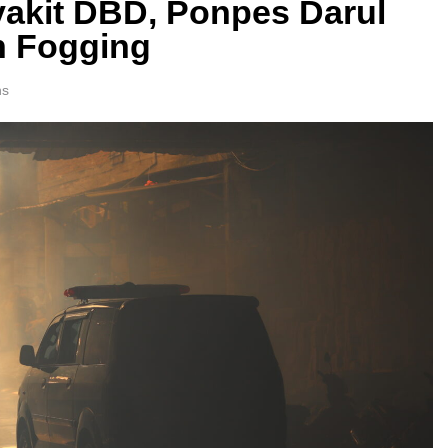
akit DBD, Ponpes Darul
n Fogging
ns