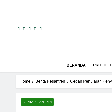
Skip
to
content
PROFIL
BERANDA
Home
Berita Pesantren
Cegah Penularan Penya
BERITA PESANTREN