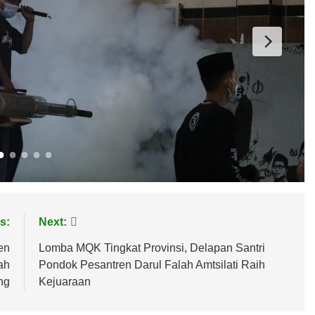
s:
Next:
en
Lomba MQK Tingkat Provinsi, Delapan Santri
ah
Pondok Pesantren Darul Falah Amtsilati Raih
ng
Kejuaraan