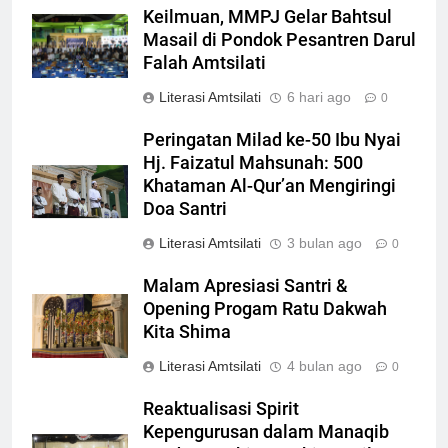
Keilmuan, MMPJ Gelar Bahtsul
Masail di Pondok Pesantren Darul
Falah Amtsilati
Literasi Amtsilati
6 hari ago
0
Peringatan Milad ke-50 Ibu Nyai
Hj. Faizatul Mahsunah: 500
Khataman Al-Qur’an Mengiringi
Doa Santri
Literasi Amtsilati
3 bulan ago
0
Malam Apresiasi Santri &
Opening Progam Ratu Dakwah
Kita Shima
Literasi Amtsilati
4 bulan ago
0
Reaktualisasi Spirit
Kepengurusan dalam Manaqib