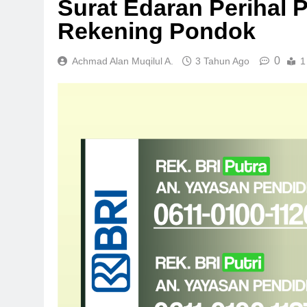
Surat Edaran Perihal
Rekening Pondok
0
Achmad Alan Muqilul A.
3 Tahun Ago
1