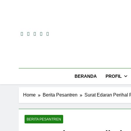
Skip
to
content
BERANDA
PROFIL
Home
Berita Pesantren
Surat Edaran Periha
BERITA PESANTREN