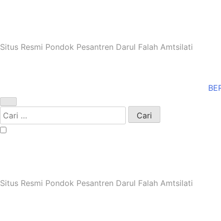
Skip
to
content
Situs Resmi Pondok Pesantren Darul Falah Amtsilati
BE
Cari
untuk:
Situs Resmi Pondok Pesantren Darul Falah Amtsilati