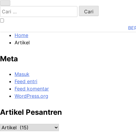
Cari
untuk:
BE
Home
Artikel
Meta
Masuk
Feed entri
Feed komentar
WordPress.org
Artikel Pesantren
Artikel
Pesantren