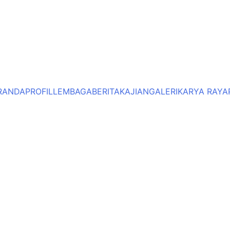
RANDA
PROFIL
LEMBAGA
BERITA
KAJIAN
GALERI
KARYA RAYA