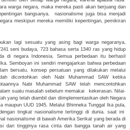
 para warga negara, maka mereka pasti akan berjuang dan
entingan bangsanya. nasionalisme juga bisa menjadi
egara meskipun mereka memiliki kepentingan, pemikiran
bukan lagi sesuatu yang asing bagi warga negaranya,
7241 seni budaya, 723 bahasa serta 1340 ras yang hidup
a di negara Indonesia. Semua perbedaan itu berhasil
Ika. Semboyan ini sendiri mengajarkan bahwa perbedaan
lam bersatu. konsep persatuan yang dilakukan melalui
sudah dicontohkan oleh Nabi Muhammad SAW ketika
iptaannya Nabi Muhammad SAW telah mencontohkan
dalam suatu masalah sebelum memakai kekerasan. Nilai-
lah yang telah diambil dan diimplementasikan oleh Negara
Ika maupun UUD 1945. Melalui Bhinneka Tunggal Ika pula,
ngan tingkat nasionalisme tertinggi di dunia. saat ini
hal nasionalisme di bawah Amerika Serikat yang berada di
si dari tingginya rasa cinta dan bangga tanah air yang