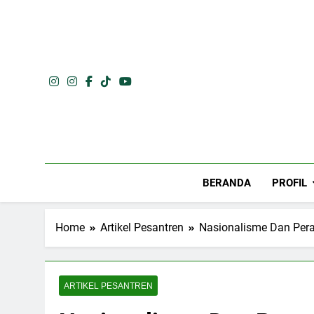
Skip
to
content
BERANDA
PROFIL
Home
Artikel Pesantren
Nasionalisme Dan Pe
ARTIKEL PESANTREN