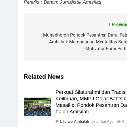
Penulis : Banom Jurnalistik Amtsilati
Previou
Navigasi
pos
Muhadhoroh Pondok Pesantren Darul Fal
Amtsilati: Membangun Mentalitas Santr
Motivator Bumi Perti
Related News
Perkuat Silaturahmi dan Tradisi
Keilmuan, MMPJ Gelar Bahtsul
Masail di Pondok Pesantren Da
Falah Amtsilati
Literasi Amtsilati
6 Hari Ago
0