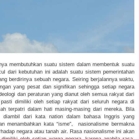
unya membutuhkan suatu sistem dalam membentuk suatu
cul dari kebutuhan ini adalah suatu sistem pemerintahan
ng berdirinya sebuah negara. Seiring berjalannya waktu,
gan yang pesat dan signifikan sehingga setiap negara
deologi dan peraturan yang dianut oleh semua rakyat dari
sti dimiliki oleh setiap rakyat dari seluruh negara di
lah terpatri dalam hati masing-masing dari mereka. Bila
iri diambil dari kata nation dalam bahasa Inggris yang
an menambahkan kata “isme”, nasionalisme bermakna
rhadap negara atau tanah air. Rasa nasionalisme ini akan
dimiliki oleh setiap warga negara, karena apabila rasa