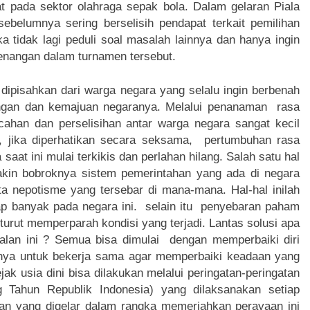
hat pada sektor olahraga sepak bola. Dalam gelaran Piala
belumnya sering berselisih pendapat terkait pemilihan
 tidak lagi peduli soal masalah lainnya dan hanya ingin
nangan dalam turnamen tersebut.
dipisahkan dari warga negara yang selalu ingin berbenah
angan dan kemajuan negaranya. Melalui penanaman rasa
cahan dan perselisihan antar warga negara sangat kecil
i, jika diperhatikan secara seksama, pertumbuhan rasa
saat ini mulai terkikis dan perlahan hilang. Salah satu hal
akin bobroknya sistem pemerintahan yang ada di negara
ta nepotisme yang tersebar di mana-mana. Hal-hal inilah
ap banyak pada negara ini. selain itu penyebaran paham
turut memperparah kondisi yang terjadi. Lantas solusi apa
alan ini ? Semua bisa dimulai dengan memperbaiki diri
nnya untuk bekerja sama agar memperbaiki keadaan yang
ak usia dini bisa dilakukan melalui peringatan-peringatan
g Tahun Republik Indonesia) yang dilaksanakan setiap
an yang digelar dalam rangka memeriahkan perayaan ini