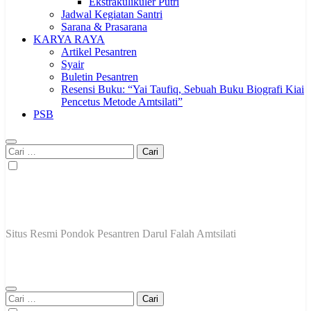
Ekstrakulikuler Putri
Jadwal Kegiatan Santri
Sarana & Prasarana
KARYA RAYA
Artikel Pesantren
Syair
Buletin Pesantren
Resensi Buku: “Yai Taufiq, Sebuah Buku Biografi Kiai
Pencetus Metode Amtsilati”
PSB
Cari
untuk:
Situs Resmi Pondok Pesantren Darul Falah Amtsilati
Cari
untuk: