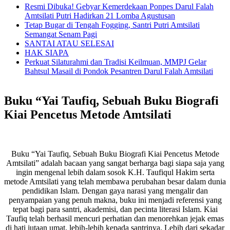
Resmi Dibuka! Gebyar Kemerdekaan Ponpes Darul Falah
Amtsilati Putri Hadirkan 21 Lomba Agustusan
Tetap Bugar di Tengah Fogging, Santri Putri Amtsilati
Semangat Senam Pagi
SANTAI ATAU SELESAI
HAK SIAPA
Perkuat Silaturahmi dan Tradisi Keilmuan, MMPJ Gelar
Bahtsul Masail di Pondok Pesantren Darul Falah Amtsilati
Buku “Yai Taufiq, Sebuah Buku Biografi
Kiai Pencetus Metode Amtsilati
Buku “Yai Taufiq, Sebuah Buku Biografi Kiai Pencetus Metode
Amtsilati” adalah bacaan yang sangat berharga bagi siapa saja yang
ingin mengenal lebih dalam sosok K.H. Taufiqul Hakim serta
metode Amtsilati yang telah membawa perubahan besar dalam dunia
pendidikan Islam. Dengan gaya narasi yang mengalir dan
penyampaian yang penuh makna, buku ini menjadi referensi yang
tepat bagi para santri, akademisi, dan pecinta literasi Islam. Kiai
Taufiq telah berhasil mencuri perhatian dan menorehkan jejak emas
di hati jutaan umat, lebih-lebih kepada santrinya. Lebih dari sekadar