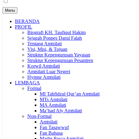
Menu
BERANDA
PROFIL
Biografi KH. Taufiqul Hakim
Sejarah Ponpes Darul Falah
Tentang Amtsilati
Visi, Misi, & Tujuan
Struktur Kepengurusan Yayasan
Struktur Kepengurusan Pesantren
Korwil Amtsilati
Amtsilati Luar Negeri
Hymne Amtsilati
LEMBAGA
Formal
MI Tahfidzul Qur’an Amtsilati
MTs Amtsilati
MA Amtsilati
Ma’had Aly Amtsilati
Non-Formal
Amtsilati
Fan Tasawwuf
Fan Bahasa
Madin Pasca Amtsilati