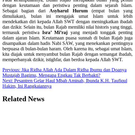
dengan keutamaan dan peristiwa penting dalam sejarah Islam.
Sebagai bagian dari
Asyharul Hurum
(empat bulan yang
dimuliakan), bulan ini mengajak umat Islam untuk lebih
mendekatkan diri kepada Allah SWT dengan meningkatkan ibadah
dan dzikir. Selain itu, bulan Rajab memiliki nilai historis yang tinggi,
termasuk peristiwa
Isra’ Mi’raj
yang menjadi tonggak penting
dalam ajaran Islam. Keutamaan puasa sunnah di bulan Rajab juga
disampaikan dalam hadis Nabi SAW, yang menekankan pentingnya
berpuasa di bulan-bulan haram. Oleh karena itu, sebagai umat Islam,
kita diajak untuk menyambut bulan Rajab dengan semangat ibadah,
memperbanyak dzikir, istighfar, dan berdoa kepada Allah SWT.
Navigasi
Previous:
Jika Ridha Allah Ada Dalam Ridha Ibumu dan Doanya
Mustajab Bagimu, Mengapa Engkau Tak Berbakti?
pos
Next:
Pesantren Gelar Haul Mbah Aminah, Ibunda K.H. Taufiqul
Hakim, Ini Rangkaiannya
Related News