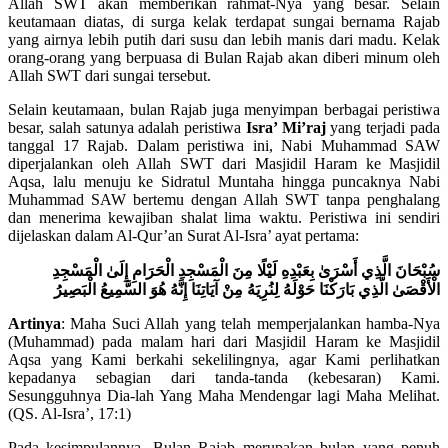
Allah SWT akan memberikan rahmat-Nya yang besar. Selain
keutamaan diatas, di surga kelak terdapat sungai bernama Rajab
yang airnya lebih putih dari susu dan lebih manis dari madu. Kelak
orang-orang yang berpuasa di Bulan Rajab akan diberi minum oleh
Allah SWT dari sungai tersebut.
Selain keutamaan, bulan Rajab juga menyimpan berbagai peristiwa
besar, salah satunya adalah peristiwa
Isra’ Mi’raj
yang terjadi pada
tanggal 17 Rajab. Dalam peristiwa ini, Nabi Muhammad SAW
diperjalankan oleh Allah SWT dari Masjidil Haram ke Masjidil
Aqsa, lalu menuju ke Sidratul Muntaha hingga puncaknya Nabi
Muhammad SAW bertemu dengan Allah SWT tanpa penghalang
dan menerima kewajiban shalat lima waktu. Peristiwa ini sendiri
dijelaskan dalam Al-Qur’an Surat Al-Isra’ ayat pertama:
سُبْحَانَ الَّذِي أَسْرَىٰ بِعَبْدِهِ لَيْلًا مِنَ الْمَسْجِدِ الْحَرَامِ إِلَىٰ الْمَسْجِدِ
الْأَقْصَىٰ الَّذِي بَارَكْنَا حَوْلَهُ لِنُرِيَهُ مِنْ آيَاتِنَا إِنَّهُ هُوَ السَّمِيعُ الْبَصِيرُ
Artinya
: Maha Suci Allah yang telah memperjalankan hamba-Nya
(Muhammad) pada malam hari dari Masjidil Haram ke Masjidil
Aqsa yang Kami berkahi sekelilingnya, agar Kami perlihatkan
kepadanya sebagian dari tanda-tanda (kebesaran) Kami.
Sesungguhnya Dia-lah Yang Maha Mendengar lagi Maha Melihat.
(QS. Al-Isra’, 17:1)
Pada kesimpulannya, Bulan Rajab merupakan bulan yang penuh