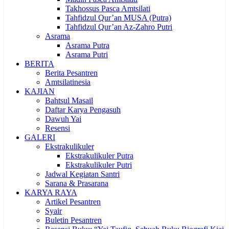
Takhossus Pasca Amtsilati
Tahfidzul Qur’an MUSA (Putra)
Tahfidzul Qur’an Az-Zahro Putri
Asrama
Asrama Putra
Asrama Putri
BERITA
Berita Pesantren
Amtsilatinesia
KAJIAN
Bahtsul Masail
Daftar Karya Pengasuh
Dawuh Yai
Resensi
GALERI
Ekstrakulikuler
Ekstrakulikuler Putra
Ekstrakulikuler Putri
Jadwal Kegiatan Santri
Sarana & Prasarana
KARYA RAYA
Artikel Pesantren
Syair
Buletin Pesantren