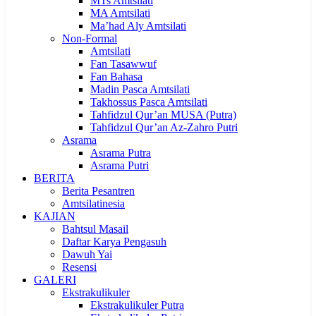
MTs Amtsilati
MA Amtsilati
Ma’had Aly Amtsilati
Non-Formal
Amtsilati
Fan Tasawwuf
Fan Bahasa
Madin Pasca Amtsilati
Takhossus Pasca Amtsilati
Tahfidzul Qur’an MUSA (Putra)
Tahfidzul Qur’an Az-Zahro Putri
Asrama
Asrama Putra
Asrama Putri
BERITA
Berita Pesantren
Amtsilatinesia
KAJIAN
Bahtsul Masail
Daftar Karya Pengasuh
Dawuh Yai
Resensi
GALERI
Ekstrakulikuler
Ekstrakulikuler Putra