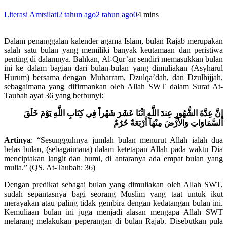
Literasi Amtsilati
2 tahun ago
2 tahun ago
0
4 mins
Dalam penanggalan kalender agama Islam, bulan Rajab merupakan
salah satu bulan yang memiliki banyak keutamaan dan peristiwa
penting di dalamnya. Bahkan, Al-Qur’an sendiri memasukkan bulan
ini ke dalam bagian dari bulan-bulan yang dimuliakan (Asyharul
Hurum) bersama dengan Muharram, Dzulqa’dah, dan Dzulhijjah,
sebagaimana yang difirmankan oleh Allah SWT dalam Surat At-
Taubah ayat 36 yang berbunyi:
إِنَّ عِدَّةَ الشُّهُورِ عِندَ اللَّهِ اثْنَا عَشَرَ شَهْراً فِي كِتَابِ اللَّهِ يَوْمَ خَلَقَ
السَّمَاوَاتِ وَالأَرْضَ مِنْهَآ أَرْبَعَةٌ حُرُمٌ
Artinya
: “Sesungguhnya jumlah bulan menurut Allah ialah dua
belas bulan, (sebagaimana) dalam ketetapan Allah pada waktu Dia
menciptakan langit dan bumi, di antaranya ada empat bulan yang
mulia.” (QS. At-Taubah: 36)
Dengan predikat sebagai bulan yang dimuliakan oleh Allah SWT,
sudah sepantasnya bagi seorang Muslim yang taat untuk ikut
merayakan atau paling tidak gembira dengan kedatangan bulan ini.
Kemuliaan bulan ini juga menjadi alasan mengapa Allah SWT
melarang melakukan peperangan di bulan Rajab. Disebutkan pula