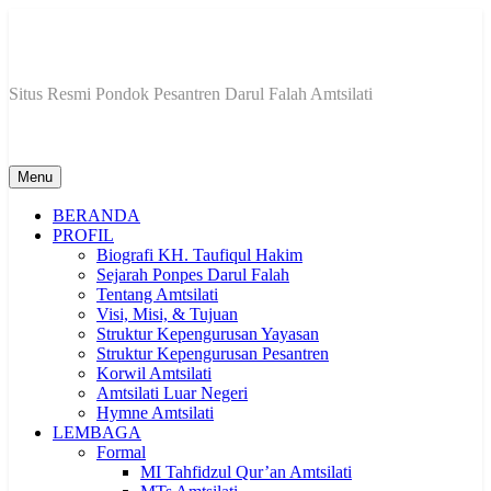
Skip
to
content
Situs Resmi Pondok Pesantren Darul Falah Amtsilati
Menu
BERANDA
PROFIL
Biografi KH. Taufiqul Hakim
Sejarah Ponpes Darul Falah
Tentang Amtsilati
Visi, Misi, & Tujuan
Struktur Kepengurusan Yayasan
Struktur Kepengurusan Pesantren
Korwil Amtsilati
Amtsilati Luar Negeri
Hymne Amtsilati
LEMBAGA
Formal
MI Tahfidzul Qur’an Amtsilati