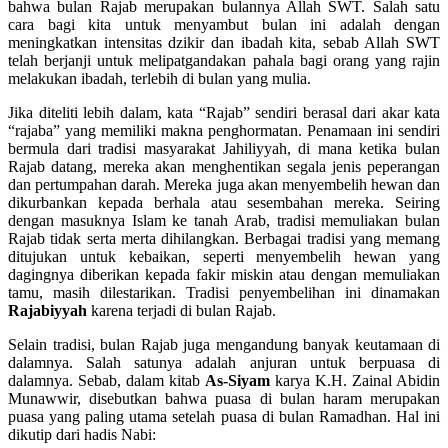
bahwa bulan Rajab merupakan bulannya Allah SWT. Salah satu
cara bagi kita untuk menyambut bulan ini adalah dengan
meningkatkan intensitas dzikir dan ibadah kita, sebab Allah SWT
telah berjanji untuk melipatgandakan pahala bagi orang yang rajin
melakukan ibadah, terlebih di bulan yang mulia.
Jika diteliti lebih dalam, kata “Rajab” sendiri berasal dari akar kata
“rajaba” yang memiliki makna penghormatan. Penamaan ini sendiri
bermula dari tradisi masyarakat Jahiliyyah, di mana ketika bulan
Rajab datang, mereka akan menghentikan segala jenis peperangan
dan pertumpahan darah. Mereka juga akan menyembelih hewan dan
dikurbankan kepada berhala atau sesembahan mereka. Seiring
dengan masuknya Islam ke tanah Arab, tradisi memuliakan bulan
Rajab tidak serta merta dihilangkan. Berbagai tradisi yang memang
ditujukan untuk kebaikan, seperti menyembelih hewan yang
dagingnya diberikan kepada fakir miskin atau dengan memuliakan
tamu, masih dilestarikan. Tradisi penyembelihan ini dinamakan
Rajabiyyah
karena terjadi di bulan Rajab.
Selain tradisi, bulan Rajab juga mengandung banyak keutamaan di
dalamnya. Salah satunya adalah anjuran untuk berpuasa di
dalamnya. Sebab, dalam kitab
As-Siyam
karya K.H. Zainal Abidin
Munawwir, disebutkan bahwa puasa di bulan haram merupakan
puasa yang paling utama setelah puasa di bulan Ramadhan. Hal ini
dikutip dari hadis Nabi: